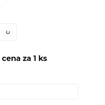
Working...
 cena za 1 ks