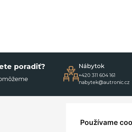
ete poradiť?
Nábytok
+420 311 604 161
pomôžeme
nabytek@autronic.cz
Používame coo