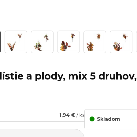
ístie a plody, mix 5 druhov,
1,94 €
/ ks
Skladom