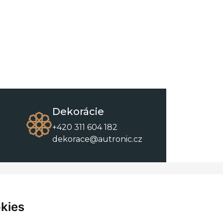
Dekorácie
+420 311 604 182
dekorace@autronic.cz
O spoločnosti
O nákupe
Kontakty
Obchodné podmienky
kies
O nás
Na stiahnutie