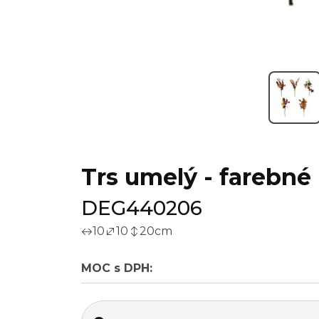
Trs umelý - farebné l
DEG440206
10
10
20
cm
MOC s DPH: