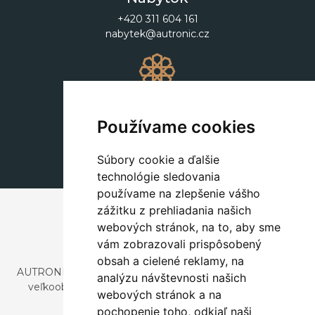
+420 311 604 161
nabytek@autronic.cz
Dekorácie
+420 311 604 182
Používame cookies
dekorace@autronic.cz
Súbory cookie a ďalšie
technológie sledovania
používame na zlepšenie vášho
zážitku z prehliadania našich
webových stránok, na to, aby sme
vám zobrazovali prispôsobený
obsah a cielené reklamy, na
AUTRONIC, s.r.o. je spoločnosť zaoberajúca sa dovozom a
analýzu návštevnosti našich
veľkoobchodným predajom dizajnového aj štýlového
webových stránok a na
nábytku a dekorácií.
pochopenie toho, odkiaľ naši