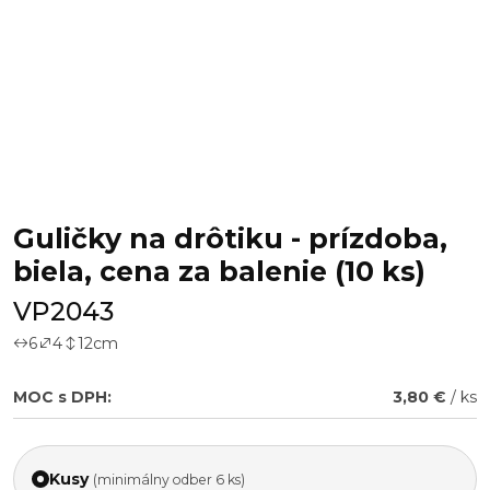
Guličky na drôtiku - prízdoba,
biela, cena za balenie (10 ks)
VP2043
6
4
12
cm
MOC s DPH:
3,80 €
/ ks
Kusy
(minimálny odber 6 ks)