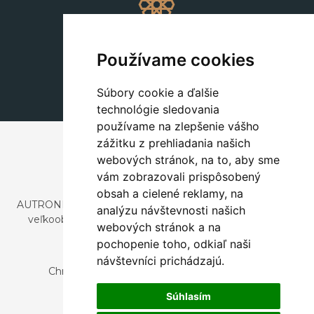
Dekorácie
+420 311 604 182
Používame cookies
dekorace@autronic.cz
Súbory cookie a ďalšie
technológie sledovania
používame na zlepšenie vášho
zážitku z prehliadania našich
webových stránok, na to, aby sme
vám zobrazovali prispôsobený
obsah a cielené reklamy, na
AUTRONIC, s.r.o. je spoločnosť zaoberajúca sa dovozom a
analýzu návštevnosti našich
veľkoobchodným predajom dizajnového aj štýlového
webových stránok a na
nábytku a dekorácií.
pochopenie toho, odkiaľ naši
Česká republika
návštevníci prichádzajú.
Chrustenice 270, 267 12 Loděnice u Berouna
Slovensko
Súhlasím
Nová 366, 032 02 Závažná Poruba