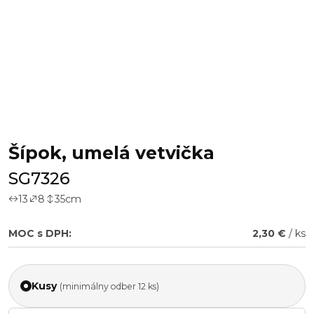
Šípok, umelá vetvička
SG7326
13
8
35
cm
MOC s DPH:
2,30 €
/ ks
Kusy
(minimálny odber 12 ks)