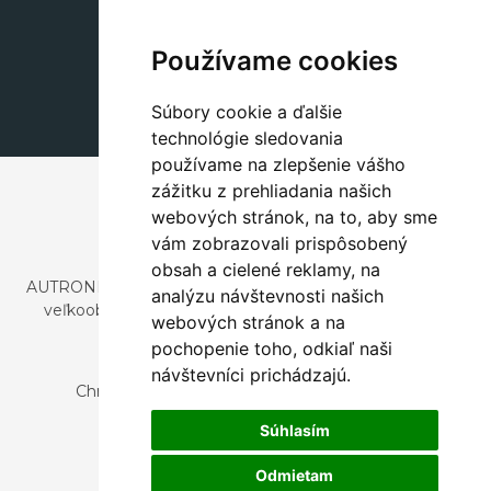
Dekorácie
+420 311 604 182
Používame cookies
dekorace@autronic.cz
Súbory cookie a ďalšie
technológie sledovania
používame na zlepšenie vášho
zážitku z prehliadania našich
webových stránok, na to, aby sme
vám zobrazovali prispôsobený
obsah a cielené reklamy, na
AUTRONIC, s.r.o. je spoločnosť zaoberajúca sa dovozom a
analýzu návštevnosti našich
veľkoobchodným predajom dizajnového aj štýlového
webových stránok a na
nábytku a dekorácií.
pochopenie toho, odkiaľ naši
Česká republika
návštevníci prichádzajú.
Chrustenice 270, 267 12 Loděnice u Berouna
Slovensko
Súhlasím
Nová 366, 032 02 Závažná Poruba
Odmietam