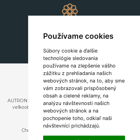
Dekorácie
+420 311 604 182
Používame cookies
dekorace@autronic.cz
Súbory cookie a ďalšie
technológie sledovania
používame na zlepšenie vášho
zážitku z prehliadania našich
webových stránok, na to, aby sme
vám zobrazovali prispôsobený
obsah a cielené reklamy, na
AUTRONIC, s.r.o. je spoločnosť zaoberajúca sa dovozom a
analýzu návštevnosti našich
veľkoobchodným predajom dizajnového aj štýlového
webových stránok a na
nábytku a dekorácií.
pochopenie toho, odkiaľ naši
Česká republika
návštevníci prichádzajú.
Chrustenice 270, 267 12 Loděnice u Berouna