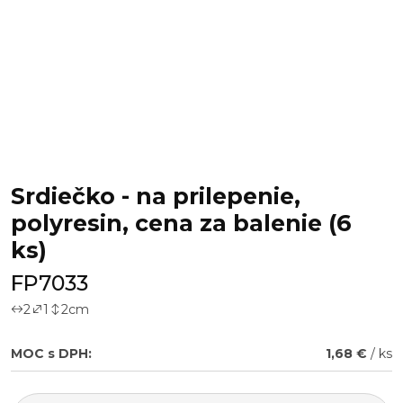
Srdiečko - na prilepenie,
polyresin, cena za balenie (6
ks)
FP7033
2
1
2
cm
MOC s DPH:
1,68 €
/ ks