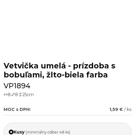
Vetvička umelá - prízdoba s
bobuľami, žlto-biela farba
VP1894
8
8
25
cm
MOC s DPH:
1,59 €
/ ks
Kusy
(minimálny odber 48 ks)