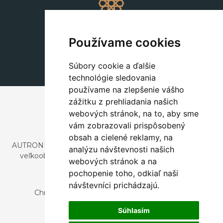
Dekorácie
+420 311 604 182
Používame cookies
dekorace@autronic.cz
Súbory cookie a ďalšie
technológie sledovania
používame na zlepšenie vášho
zážitku z prehliadania našich
webových stránok, na to, aby sme
vám zobrazovali prispôsobený
obsah a cielené reklamy, na
AUTRONIC, s.r.o. je spoločnosť zaoberajúca sa dovozom a
analýzu návštevnosti našich
veľkoobchodným predajom dizajnového aj štýlového
webových stránok a na
nábytku a dekorácií.
pochopenie toho, odkiaľ naši
Česká republika
návštevníci prichádzajú.
Chrustenice 270, 267 12 Loděnice u Berouna
Slovensko
Súhlasím
Nová 366, 032 02 Závažná Poruba