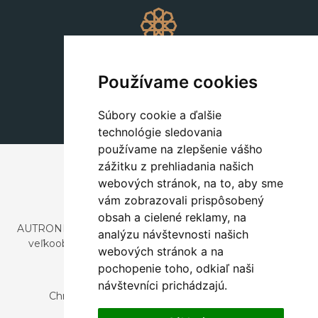
Dekorácie
+420 311 604 182
Používame cookies
dekorace@autronic.cz
Súbory cookie a ďalšie
technológie sledovania
používame na zlepšenie vášho
zážitku z prehliadania našich
webových stránok, na to, aby sme
vám zobrazovali prispôsobený
obsah a cielené reklamy, na
AUTRONIC, s.r.o. je spoločnosť zaoberajúca sa dovozom a
analýzu návštevnosti našich
veľkoobchodným predajom dizajnového aj štýlového
webových stránok a na
nábytku a dekorácií.
pochopenie toho, odkiaľ naši
Česká republika
návštevníci prichádzajú.
Chrustenice 270, 267 12 Loděnice u Berouna