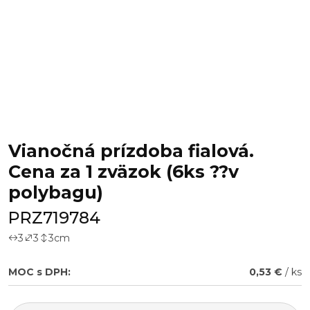
Vianočná prízdoba fialová.
Cena za 1 zväzok (6ks ??v
polybagu)
PRZ719784
3
3
3
cm
MOC s DPH:
0,53 €
/ ks