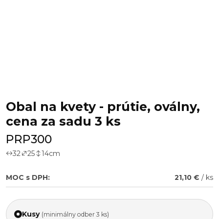
Obal na kvety - prútie, oválny,
cena za sadu 3 ks
PRP300
32
25
14
cm
MOC s DPH:
21,10 €
/ ks
Kusy
(minimálny odber 3 ks)