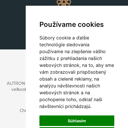
Dekorácie
+420 311 604 182
Používame cookies
dekorace@autronic.cz
Súbory cookie a ďalšie
technológie sledovania
používame na zlepšenie vášho
zážitku z prehliadania našich
webových stránok, na to, aby sme
vám zobrazovali prispôsobený
obsah a cielené reklamy, na
AUTRONIC, s.r.o. je spoločnosť zaoberajúca sa dovozom a
analýzu návštevnosti našich
veľkoobchodným predajom dizajnového aj štýlového
webových stránok a na
nábytku a dekorácií.
pochopenie toho, odkiaľ naši
Česká republika
návštevníci prichádzajú.
Chrustenice 270, 267 12 Loděnice u Berouna
Slovensko
Súhlasím
Nová 366, 032 02 Závažná Poruba