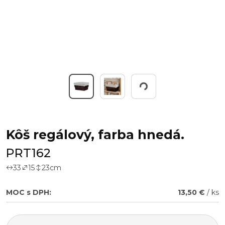
Working...
Kôš regálový, farba hnedá.
PRT162
33
15
23
cm
MOC s DPH:
13,50 €
/ ks