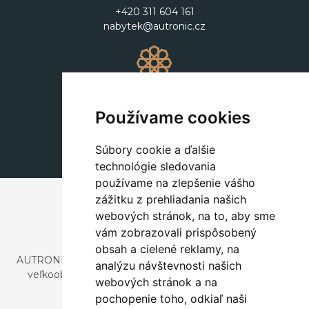
+420 311 604 161
nabytek@autronic.cz
Dekorácie
+420 311 604 182
Používame cookies
dekorace@autronic.cz
Súbory cookie a ďalšie
technológie sledovania
používame na zlepšenie vášho
zážitku z prehliadania našich
webových stránok, na to, aby sme
vám zobrazovali prispôsobený
obsah a cielené reklamy, na
AUTRONIC, s.r.o. je spoločnosť zaoberajúca sa dovozom a
analýzu návštevnosti našich
veľkoobchodným predajom dizajnového aj štýlového
webových stránok a na
nábytku a dekorácií.
pochopenie toho, odkiaľ naši