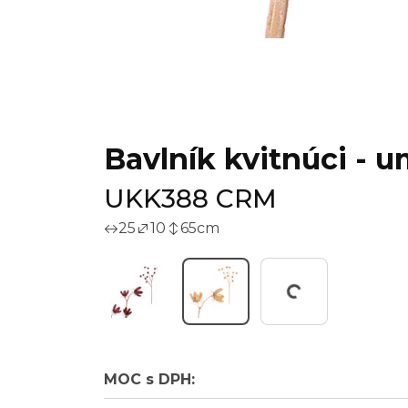
Bavlník kvitnúci - 
UKK388 CRM
25
10
65
cm
Working...
MOC s DPH: