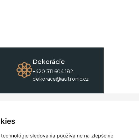
Dekorácie
+420 311 604 182
dekorace@autronic.cz
O spoločnosti
O nákupe
Kontakty
Obchodné podmienky
kies
O nás
Na stiahnutie
 technológie sledovania používame na zlepšenie