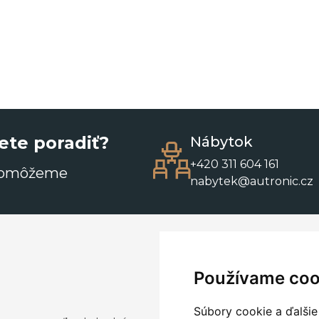
ete poradiť?
Nábytok
+420 311 604 161
pomôžeme
nabytek@autronic.cz
Používame coo
Súbory cookie a ďalšie