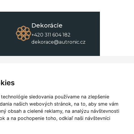
Dekorácie
+420 311 604 182
dekorace@autronic.cz
O spoločnosti
O nákupe
Kontakty
Obchodné podmienky
kies
O nás
Na stiahnutie
 technológie sledovania používame na zlepšenie
adania našich webových stránok, na to, aby sme vám
ný obsah a cielené reklamy, na analýzu návštevnosti
k a na pochopenie toho, odkiaľ naši návštevníci