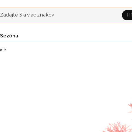
Zadajte 3 a viac znakov
Hľ
Sezóna
ané