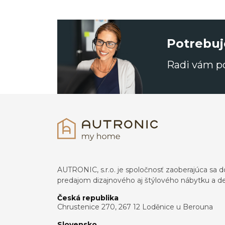
Potrebuj
Radi vám 
AUTRONIC, s.r.o. je spoločnosť zaoberajúca s
predajom dizajnového aj štýlového nábytku a dek
Česká republika
Chrustenice 270, 267 12 Loděnice u Berouna
Slovensko