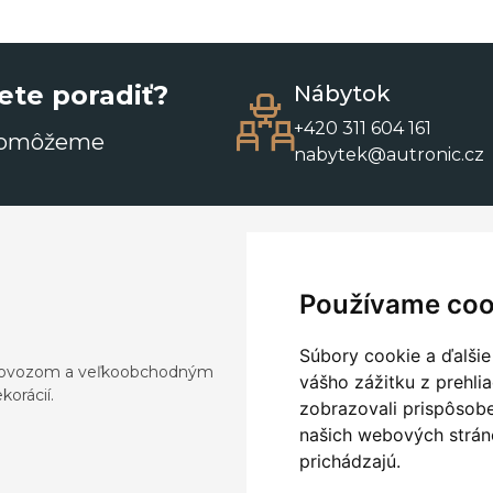
ete poradiť?
Nábytok
+420 311 604 161
pomôžeme
nabytek@autronic.cz
Používame coo
Súbory cookie a ďalšie
a dovozom a veľkoobchodným
vášho zážitku z prehli
orácií.
zobrazovali prispôsobe
našich webových stráno
prichádzajú.