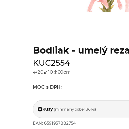
Bodliak - umelý reza
KUC2554
20
10
60
cm
MOC s DPH:
Kusy
(minimálny odber 36 ks)
EAN: 8591957882754