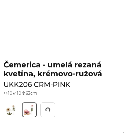
Čemerica - umelá rezaná
kvetina, krémovo-ružová
UKK206 CRM-PINK
10
10
63
cm
Working...