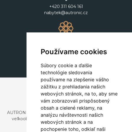
+420 311 604 161
nabytek@autronic.cz
Dekorácie
+420 311 604 182
Používame cookies
dekorace@autronic.cz
Súbory cookie a ďalšie
technológie sledovania
používame na zlepšenie vášho
zážitku z prehliadania našich
webových stránok, na to, aby sme
vám zobrazovali prispôsobený
obsah a cielené reklamy, na
AUTRONIC, s.r.o. je spoločnosť zaoberajúca sa dovozom a
analýzu návštevnosti našich
veľkoobchodným predajom dizajnového aj štýlového
webových stránok a na
nábytku a dekorácií.
pochopenie toho, odkiaľ naši