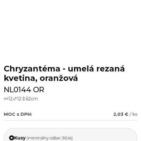
Chryzantéma - umelá rezaná
kvetina, oranžová
NL0144 OR
12
12
62
cm
MOC s DPH:
2,03 €
/ ks
Kusy
(minimálny odber 36 ks)