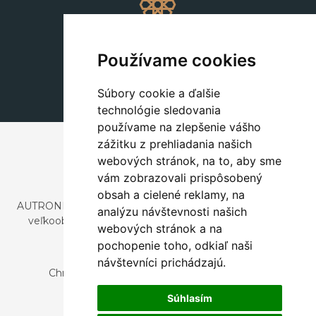
Dekorácie
+420 311 604 182
Používame cookies
dekorace@autronic.cz
Súbory cookie a ďalšie
technológie sledovania
používame na zlepšenie vášho
zážitku z prehliadania našich
webových stránok, na to, aby sme
vám zobrazovali prispôsobený
obsah a cielené reklamy, na
AUTRONIC, s.r.o. je spoločnosť zaoberajúca sa dovozom a
analýzu návštevnosti našich
veľkoobchodným predajom dizajnového aj štýlového
webových stránok a na
nábytku a dekorácií.
pochopenie toho, odkiaľ naši
Česká republika
návštevníci prichádzajú.
Chrustenice 270, 267 12 Loděnice u Berouna
Slovensko
Súhlasím
Nová 366, 032 02 Závažná Poruba