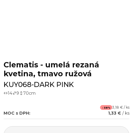
Clematis - umelá rezaná
kvetina, tmavo ružová
KUY068-DARK PINK
14
9
70
cm
3,18 € / ks
- 58%
MOC s DPH:
1,33 €
/ ks