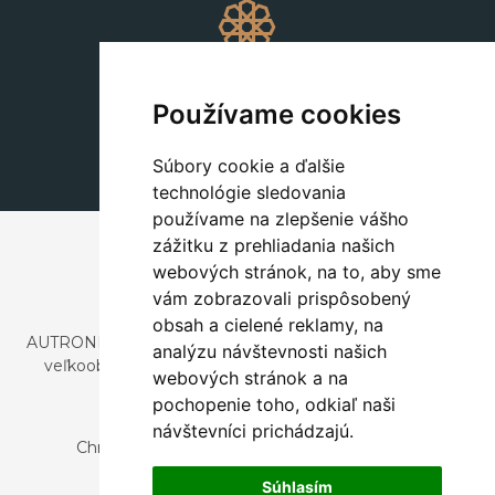
Dekorácie
+420 311 604 182
Používame cookies
dekorace@autronic.cz
Súbory cookie a ďalšie
technológie sledovania
používame na zlepšenie vášho
zážitku z prehliadania našich
webových stránok, na to, aby sme
vám zobrazovali prispôsobený
obsah a cielené reklamy, na
AUTRONIC, s.r.o. je spoločnosť zaoberajúca sa dovozom a
analýzu návštevnosti našich
veľkoobchodným predajom dizajnového aj štýlového
webových stránok a na
nábytku a dekorácií.
pochopenie toho, odkiaľ naši
Česká republika
návštevníci prichádzajú.
Chrustenice 270, 267 12 Loděnice u Berouna
Slovensko
Súhlasím