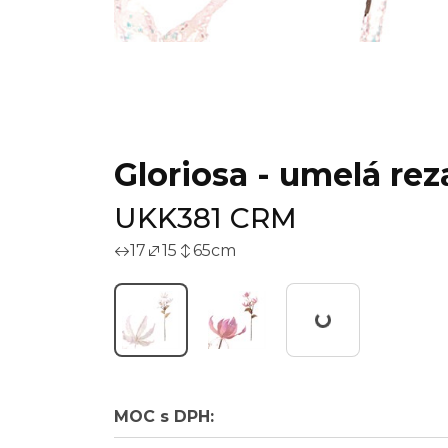
Gloriosa - umelá reza
UKK381 CRM
17
15
65
cm
Working...
MOC s DPH: