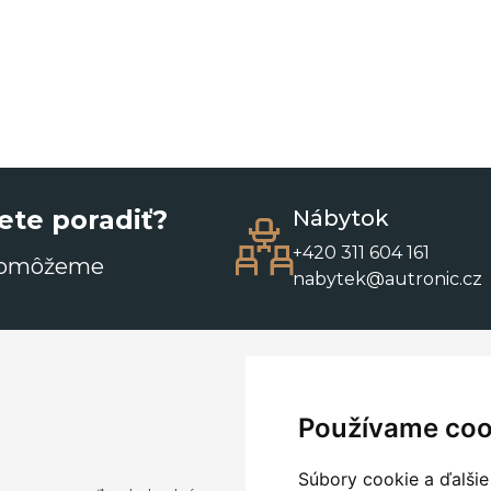
ete poradiť?
Nábytok
+420 311 604 161
pomôžeme
nabytek@autronic.cz
Používame coo
Súbory cookie a ďalšie