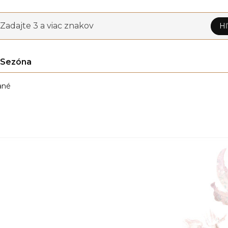
Zadajte 3 a viac znakov
Hľ
Sezóna
ané