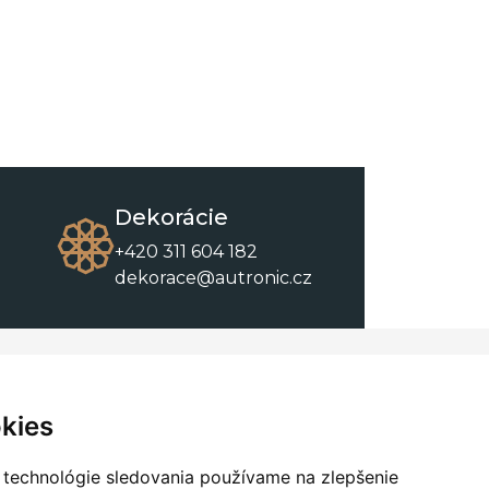
Dekorácie
+420 311 604 182
dekorace@autronic.cz
O spoločnosti
O nákupe
Kontakty
Obchodné podmienky
kies
O nás
Na stiahnutie
 technológie sledovania používame na zlepšenie