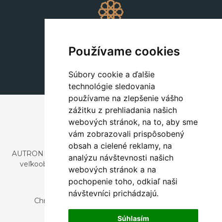
Dekorácie
+420 311 604 182
Používame cookies
dekorace@autronic.cz
Súbory cookie a ďalšie
technológie sledovania
používame na zlepšenie vášho
zážitku z prehliadania našich
webových stránok, na to, aby sme
vám zobrazovali prispôsobený
obsah a cielené reklamy, na
AUTRONIC, s.r.o. je spoločnosť zaoberajúca sa dovozom a
analýzu návštevnosti našich
veľkoobchodným predajom dizajnového aj štýlového
webových stránok a na
nábytku a dekorácií.
pochopenie toho, odkiaľ naši
Česká republika
návštevníci prichádzajú.
Chrustenice 270, 267 12 Loděnice u Berouna
Slovensko
Súhlasím