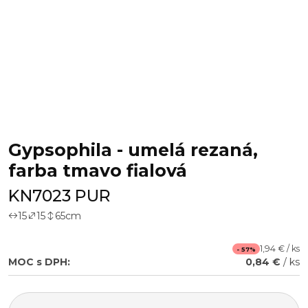
Gypsophila - umelá rezaná,
farba tmavo fialová
KN7023 PUR
15
15
65
cm
1,94 € / ks
- 57%
MOC s DPH:
0,84 €
/ ks