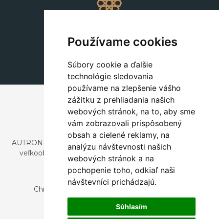
Dekorácie
+420 311 604 182
Používame cookies
dekorace@autronic.cz
Súbory cookie a ďalšie
technológie sledovania
používame na zlepšenie vášho
zážitku z prehliadania našich
webových stránok, na to, aby sme
vám zobrazovali prispôsobený
obsah a cielené reklamy, na
AUTRONIC, s.r.o. je spoločnosť zaoberajúca sa dovozom a
analýzu návštevnosti našich
veľkoobchodným predajom dizajnového aj štýlového
webových stránok a na
nábytku a dekorácií.
pochopenie toho, odkiaľ naši
Česká republika
návštevníci prichádzajú.
Chrustenice 270, 267 12 Loděnice u Berouna
Slovensko
Súhlasím
Nová 366, 032 02 Závažná Poruba