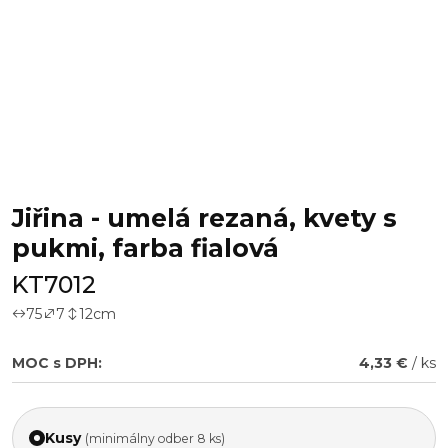
Jiřina - umelá rezaná, kvety s
pukmi, farba fialová
KT7012
75
7
12
cm
MOC s DPH:
4,33 €
/ ks
Kusy
(minimálny odber 8 ks)