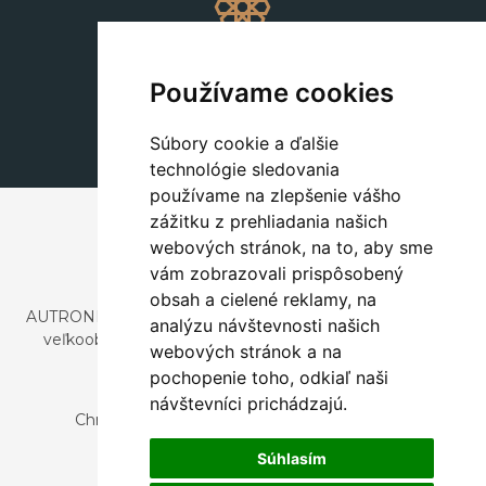
Dekorácie
+420 311 604 182
Používame cookies
dekorace@autronic.cz
Súbory cookie a ďalšie
technológie sledovania
používame na zlepšenie vášho
zážitku z prehliadania našich
webových stránok, na to, aby sme
vám zobrazovali prispôsobený
obsah a cielené reklamy, na
AUTRONIC, s.r.o. je spoločnosť zaoberajúca sa dovozom a
analýzu návštevnosti našich
veľkoobchodným predajom dizajnového aj štýlového
webových stránok a na
nábytku a dekorácií.
pochopenie toho, odkiaľ naši
Česká republika
návštevníci prichádzajú.
Chrustenice 270, 267 12 Loděnice u Berouna
Slovensko
Súhlasím
Nová 366, 032 02 Závažná Poruba