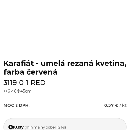
Karafiát - umelá rezaná kvetina,
farba červená
3119-0-1-RED
6
6
45
cm
MOC s DPH:
0,57 €
/ ks
Kusy
(minimálny odber 12 ks)