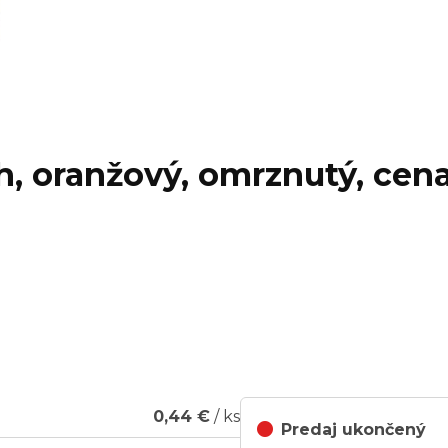
h, oranžový, omrznutý, cena
g...
0,44 €
/ ks
Predaj ukončený