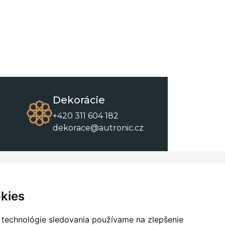
Dekorácie
+420 311 604 182
dekorace@autronic.cz
O spoločnosti
O nákupe
Kontakty
Obchodné podmienky
kies
O nás
Na stiahnutie
 technológie sledovania používame na zlepšenie