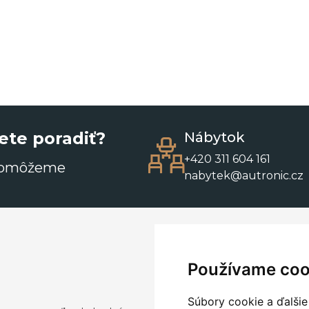
ete poradiť?
Nábytok
+420 311 604 161
pomôžeme
nabytek@autronic.cz
Používame coo
Súbory cookie a ďalšie