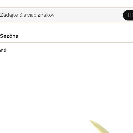
Zadajte 3 a viac znakov
Hľ
Sezóna
ané