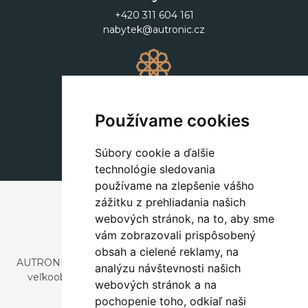
+420 311 604 161
nabytek@autronic.cz
Dekorácie
+420 311 604 182
Používame cookies
dekorace@autronic.cz
Súbory cookie a ďalšie
technológie sledovania
používame na zlepšenie vášho
zážitku z prehliadania našich
webových stránok, na to, aby sme
vám zobrazovali prispôsobený
obsah a cielené reklamy, na
AUTRONIC, s.r.o. je spoločnosť zaoberajúca sa dovozom a
analýzu návštevnosti našich
veľkoobchodným predajom dizajnového aj štýlového
webových stránok a na
nábytku a dekorácií.
pochopenie toho, odkiaľ naši