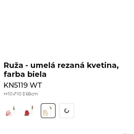
Ruža - umelá rezaná kvetina,
farba biela
KN5119 WT
10
10
68
cm
Working...