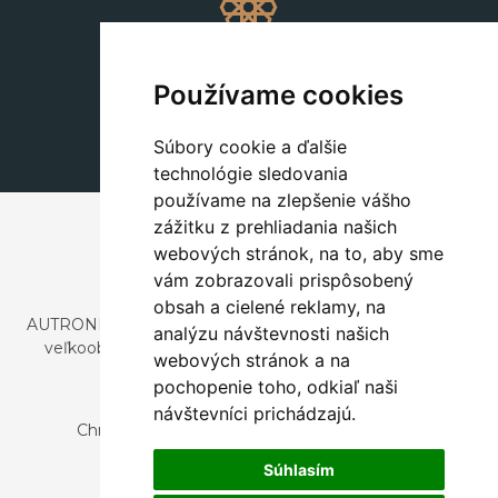
Dekorácie
+420 311 604 182
Používame cookies
dekorace@autronic.cz
Súbory cookie a ďalšie
technológie sledovania
používame na zlepšenie vášho
zážitku z prehliadania našich
webových stránok, na to, aby sme
vám zobrazovali prispôsobený
obsah a cielené reklamy, na
AUTRONIC, s.r.o. je spoločnosť zaoberajúca sa dovozom a
analýzu návštevnosti našich
veľkoobchodným predajom dizajnového aj štýlového
webových stránok a na
nábytku a dekorácií.
pochopenie toho, odkiaľ naši
Česká republika
návštevníci prichádzajú.
Chrustenice 270, 267 12 Loděnice u Berouna
Slovensko
Súhlasím
Nová 366, 032 02 Závažná Poruba