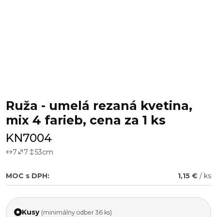
Ruža - umelá rezaná kvetina,
mix 4 farieb, cena za 1 ks
KN7004
7
7
53
cm
MOC s DPH:
1,15 €
/ ks
Kusy
(minimálny odber 36 ks)