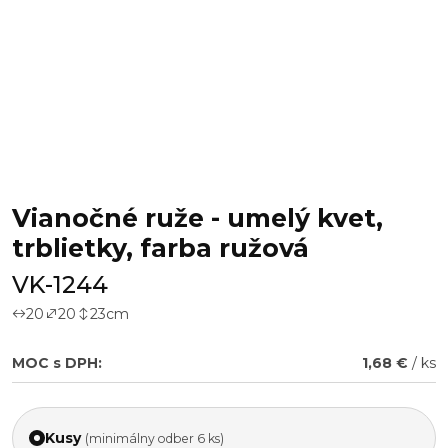
Vianočné ruže - umelý kvet,
trblietky, farba ružová
VK-1244
20
20
23
cm
MOC s DPH:
1,68 €
/ ks
Kusy
(minimálny odber 6 ks)