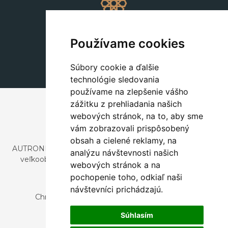
Dekorácie
+420 311 604 182
Používame cookies
dekorace@autronic.cz
Súbory cookie a ďalšie
technológie sledovania
používame na zlepšenie vášho
zážitku z prehliadania našich
webových stránok, na to, aby sme
vám zobrazovali prispôsobený
obsah a cielené reklamy, na
AUTRONIC, s.r.o. je spoločnosť zaoberajúca sa dovozom a
analýzu návštevnosti našich
veľkoobchodným predajom dizajnového aj štýlového
webových stránok a na
nábytku a dekorácií.
pochopenie toho, odkiaľ naši
Česká republika
návštevníci prichádzajú.
Chrustenice 270, 267 12 Loděnice u Berouna
Slovensko
Súhlasím
Nová 366, 032 02 Závažná Poruba