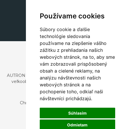
Dekorácie
+420 311 604 182
Používame cookies
dekorace@autronic.cz
Súbory cookie a ďalšie
technológie sledovania
používame na zlepšenie vášho
zážitku z prehliadania našich
webových stránok, na to, aby sme
vám zobrazovali prispôsobený
obsah a cielené reklamy, na
AUTRONIC, s.r.o. je spoločnosť zaoberajúca sa dovozom a
analýzu návštevnosti našich
veľkoobchodným predajom dizajnového aj štýlového
webových stránok a na
nábytku a dekorácií.
pochopenie toho, odkiaľ naši
Česká republika
návštevníci prichádzajú.
Chrustenice 270, 267 12 Loděnice u Berouna
Slovensko
Súhlasím
Nová 366, 032 02 Závažná Poruba
Odmietam