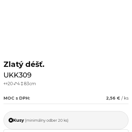
Zlatý déšť.
UKK309
20
4
83
cm
MOC s DPH:
2,56 €
/ ks
Kusy
(minimálny odber 20 ks)