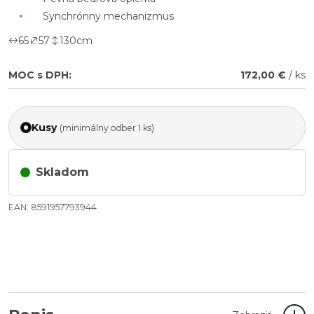
Synchrónny mechanizmus
65
57
130
cm
MOC s DPH:
172,00 €
/ ks
Kusy
(minimálny odber 1 ks)
Skladom
EAN: 8591957793944