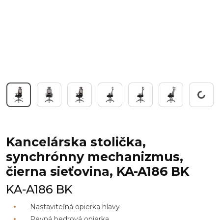
Working...
Kancelárska stolička,
synchrónny mechanizmus,
čierna sieťovina, KA-A186 BK
KA-A186 BK
Nastaviteľná opierka hlavy
Pevná bedrová opierka