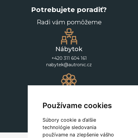
Potrebujete poradiť?
Radi vám pomôžeme
Nábytok
+420 311 604 161
nabytek@autronic.cz
Dekorácie
+420 311 604 182
Používame cookies
dekorace@autronic.cz
Súbory cookie a ďalšie
technológie sledovania
používame na zlepšenie vášho