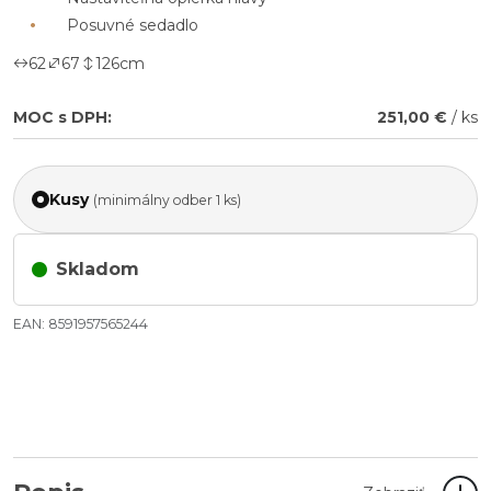
Posuvné sedadlo
62
67
126
cm
MOC s DPH:
251,00 €
/ ks
Kusy
(minimálny odber 1 ks)
Skladom
EAN: 8591957565244