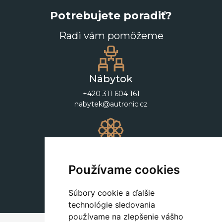
Potrebujete poradiť?
Radi vám pomôžeme
Nábytok
+420 311 604 161
nabytek@autronic.cz
Dekorácie
+420 311 604 182
Používame cookies
dekorace@autronic.cz
Súbory cookie a ďalšie
technológie sledovania
používame na zlepšenie vášho