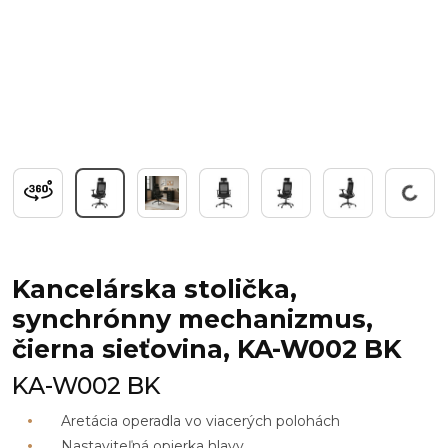
Working...
Kancelárska stolička,
synchrónny mechanizmus,
čierna sieťovina, KA-W002 BK
KA-W002 BK
Aretácia operadla vo viacerých polohách
Nastaviteľná opierka hlavy