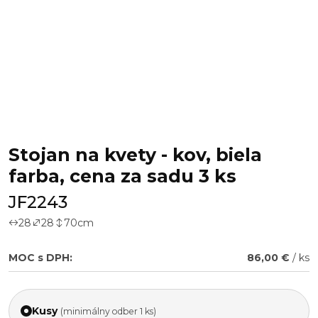
Stojan na kvety - kov, biela
farba, cena za sadu 3 ks
JF2243
28
28
70
cm
MOC s DPH:
86,00 €
/ ks
Kusy
(minimálny odber 1 ks)