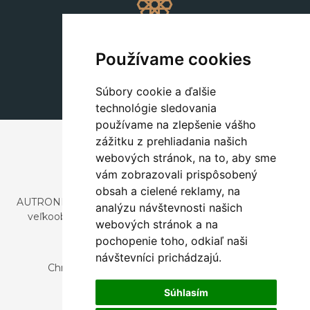
Dekorácie
+420 311 604 182
Používame cookies
dekorace@autronic.cz
Súbory cookie a ďalšie
technológie sledovania
používame na zlepšenie vášho
zážitku z prehliadania našich
webových stránok, na to, aby sme
vám zobrazovali prispôsobený
obsah a cielené reklamy, na
AUTRONIC, s.r.o. je spoločnosť zaoberajúca sa dovozom a
analýzu návštevnosti našich
veľkoobchodným predajom dizajnového aj štýlového
webových stránok a na
nábytku a dekorácií.
pochopenie toho, odkiaľ naši
Česká republika
návštevníci prichádzajú.
Chrustenice 270, 267 12 Loděnice u Berouna
Slovensko
Súhlasím
Nová 366, 032 02 Závažná Poruba