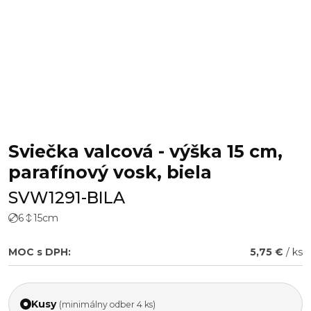
Sviečka valcová - výška 15 cm,
parafínový vosk, biela
SVW1291-BILA
6
15
cm
MOC s DPH:
5,75 €
/ ks
Kusy
(minimálny odber 4 ks)