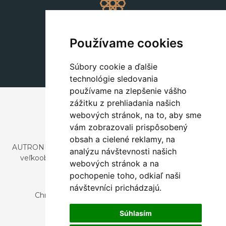
Dekorácie
+420 311 604 182
Používame cookies
dekorace@autronic.cz
Súbory cookie a ďalšie
technológie sledovania
používame na zlepšenie vášho
zážitku z prehliadania našich
webových stránok, na to, aby sme
vám zobrazovali prispôsobený
obsah a cielené reklamy, na
AUTRONIC, s.r.o. je spoločnosť zaoberajúca sa dovozom a
analýzu návštevnosti našich
veľkoobchodným predajom dizajnového aj štýlového
webových stránok a na
nábytku a dekorácií.
pochopenie toho, odkiaľ naši
Česká republika
návštevníci prichádzajú.
Chrustenice 270, 267 12 Loděnice u Berouna
Slovensko
Súhlasím
Nová 366, 032 02 Závažná Poruba