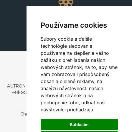
Dekorácie
+420 311 604 182
Používame cookies
dekorace@autronic.cz
Súbory cookie a ďalšie
technológie sledovania
používame na zlepšenie vášho
zážitku z prehliadania našich
webových stránok, na to, aby sme
vám zobrazovali prispôsobený
obsah a cielené reklamy, na
AUTRONIC, s.r.o. je spoločnosť zaoberajúca sa dovozom a
analýzu návštevnosti našich
veľkoobchodným predajom dizajnového aj štýlového
webových stránok a na
nábytku a dekorácií.
pochopenie toho, odkiaľ naši
Česká republika
návštevníci prichádzajú.
Chrustenice 270, 267 12 Loděnice u Berouna
Slovensko
Súhlasím
Nová 366, 032 02 Závažná Poruba