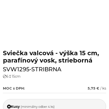
Sviečka valcová - výška 15 cm,
parafínový vosk, strieborná
SVW1295-STRIBRNA
6
15
cm
MOC s DPH:
5,75 €
/ ks
Kusy
(minimálny odber 4 ks)