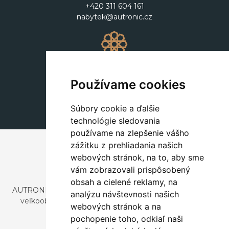
+420 311 604 161
nabytek@autronic.cz
Dekorácie
+420 311 604 182
Používame cookies
dekorace@autronic.cz
Súbory cookie a ďalšie
technológie sledovania
používame na zlepšenie vášho
zážitku z prehliadania našich
webových stránok, na to, aby sme
vám zobrazovali prispôsobený
obsah a cielené reklamy, na
AUTRONIC, s.r.o. je spoločnosť zaoberajúca sa dovozom a
analýzu návštevnosti našich
veľkoobchodným predajom dizajnového aj štýlového
webových stránok a na
nábytku a dekorácií.
pochopenie toho, odkiaľ naši