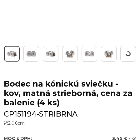
Workin
Bodec na kónickú sviečku -
kov, matná strieborná, cena za
balenie (4 ks)
CP151194-STRIBRNA
2
6
cm
MOC s DPH:
3,45 €
/ ks