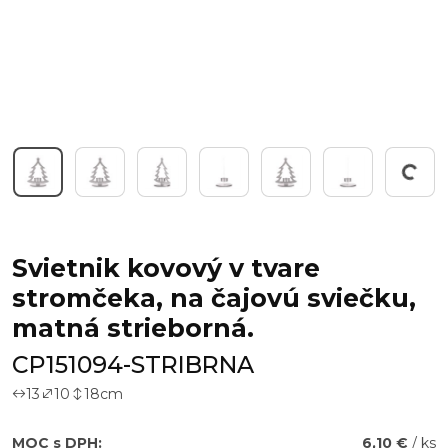
Working...
Svietnik kovový v tvare
stromčeka, na čajovú sviečku,
matná strieborná.
CP151094-STRIBRNA
13
10
18
cm
MOC s DPH:
6,10 €
/ ks