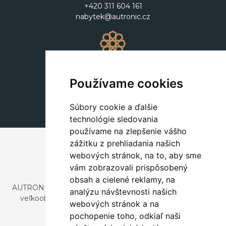
+420 311 604 161
nabytek@autronic.cz
Dekorácie
+420 311 604 182
Používame cookies
dekorace@autronic.cz
Súbory cookie a ďalšie
technológie sledovania
používame na zlepšenie vášho
zážitku z prehliadania našich
webových stránok, na to, aby sme
vám zobrazovali prispôsobený
obsah a cielené reklamy, na
AUTRONIC, s.r.o. je spoločnosť zaoberajúca sa dovozom a
analýzu návštevnosti našich
veľkoobchodným predajom dizajnového aj štýlového
webových stránok a na
nábytku a dekorácií.
pochopenie toho, odkiaľ naši