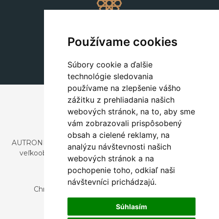
Dekorácie
+420 311 604 182
Používame cookies
dekorace@autronic.cz
Súbory cookie a ďalšie
technológie sledovania
používame na zlepšenie vášho
zážitku z prehliadania našich
webových stránok, na to, aby sme
vám zobrazovali prispôsobený
obsah a cielené reklamy, na
AUTRONIC, s.r.o. je spoločnosť zaoberajúca sa dovozom a
analýzu návštevnosti našich
veľkoobchodným predajom dizajnového aj štýlového
webových stránok a na
nábytku a dekorácií.
pochopenie toho, odkiaľ naši
Česká republika
návštevníci prichádzajú.
Chrustenice 270, 267 12 Loděnice u Berouna
Slovensko
Súhlasím
Nová 366, 032 02 Závažná Poruba