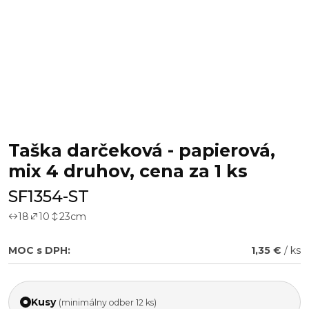
Taška darčeková - papierová,
mix 4 druhov, cena za 1 ks
SF1354-ST
18
10
23
cm
MOC s DPH:
1,35 €
/ ks
Kusy
(minimálny odber 12 ks)