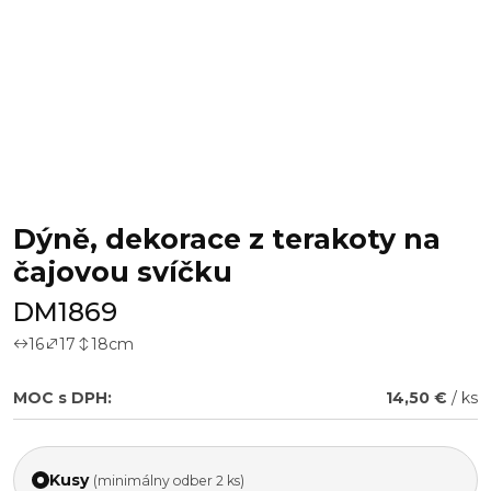
Dýně, dekorace z terakoty na
čajovou svíčku
DM1869
16
17
18
cm
MOC s DPH:
14,50 €
/ ks
Kusy
(minimálny odber 2 ks)