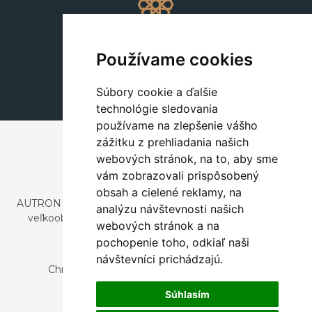
Dekorácie
+420 311 604 182
Používame cookies
dekorace@autronic.cz
Súbory cookie a ďalšie
technológie sledovania
používame na zlepšenie vášho
zážitku z prehliadania našich
webových stránok, na to, aby sme
vám zobrazovali prispôsobený
obsah a cielené reklamy, na
AUTRONIC, s.r.o. je spoločnosť zaoberajúca sa dovozom a
analýzu návštevnosti našich
veľkoobchodným predajom dizajnového aj štýlového
webových stránok a na
nábytku a dekorácií.
pochopenie toho, odkiaľ naši
Česká republika
návštevníci prichádzajú.
Chrustenice 270, 267 12 Loděnice u Berouna
Slovensko
Súhlasím
Nová 366, 032 02 Závažná Poruba