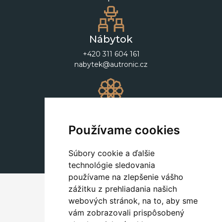
Nábytok
+420 311 604 161
nabytek@autronic.cz
Dekorácie
+420 311 604 182
Používame cookies
dekorace@autronic.cz
Súbory cookie a ďalšie
technológie sledovania
používame na zlepšenie vášho
zážitku z prehliadania našich
webových stránok, na to, aby sme
vám zobrazovali prispôsobený