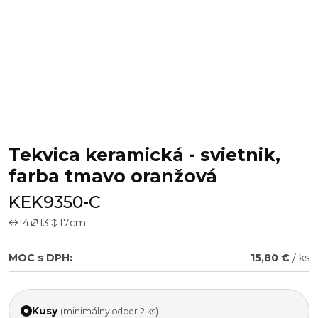
Tekvica keramická - svietnik,
farba tmavo oranžová
KEK9350-C
14
13
17
cm
MOC s DPH:
15,80 €
/ ks
Kusy
(minimálny odber 2 ks)