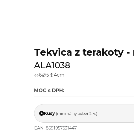
Tekvica z terakoty -
ALA1038
6
5
4
cm
MOC s DPH:
Kusy
(minimálny odber 2 ks)
EAN: 8591957531447