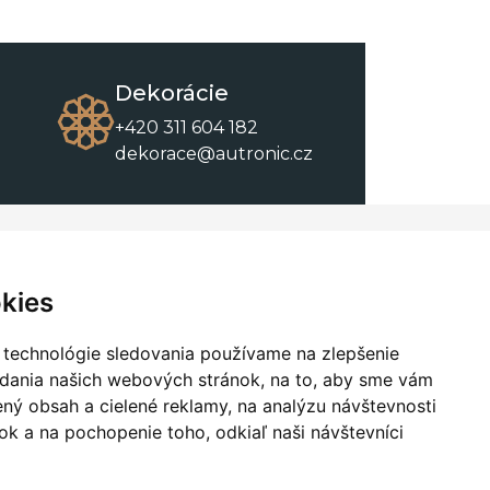
Dekorácie
+420 311 604 182
dekorace@autronic.cz
O spoločnosti
O nákupe
Kontakty
Obchodné podmienky
kies
O nás
Na stiahnutie
 technológie sledovania používame na zlepšenie
adania našich webových stránok, na to, aby sme vám
ný obsah a cielené reklamy, na analýzu návštevnosti
k a na pochopenie toho, odkiaľ naši návštevníci