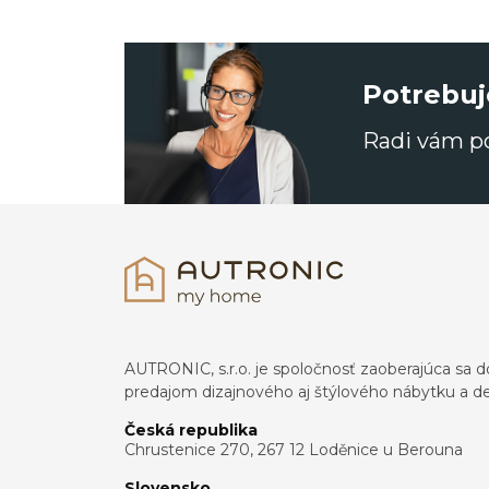
Potrebuj
Radi vám 
AUTRONIC, s.r.o. je spoločnosť zaoberajúca s
predajom dizajnového aj štýlového nábytku a dek
Česká republika
Chrustenice 270, 267 12 Loděnice u Berouna
Slovensko