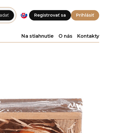
adať
Registrovať sa
Prihlásiť
Na stiahnutie
O nás
Kontakty