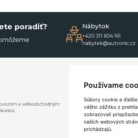
ete poradiť?
Nábytok
+420 311 604 161
pomôžeme
nabytek@autronic.cz
Používame coo
Súbory cookie a ďalšie
a dovozom a veľkoobchodným
vášho zážitku z prehli
orácií.
zobrazovali prispôsobe
našich webových stráno
prichádzajú.