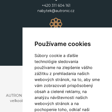
+420 311 604 161
nabytek@autronic.cz
Dekorácie
+420 311 604 182
Používame cookies
dekorace@autronic.cz
Súbory cookie a ďalšie
technológie sledovania
používame na zlepšenie vášho
zážitku z prehliadania našich
webových stránok, na to, aby sme
vám zobrazovali prispôsobený
obsah a cielené reklamy, na
AUTRONIC, s.r.o. je spoločnosť zaoberajúca sa dovozom a
analýzu návštevnosti našich
veľkoobchodným predajom dizajnového aj štýlového
webových stránok a na
nábytku a dekorácií.
pochopenie toho, odkiaľ naši