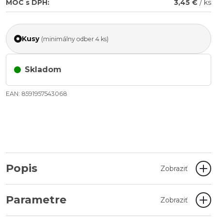
MOC s DPH:
3,45 €
/ ks
Kusy
(minimálny odber 4 ks)
Skladom
EAN: 8591957543068
Popis
Zobraziť
Parametre
Zobraziť