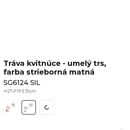
Tráva kvitnúce - umelý trs,
farba strieborná matná
SG6124 SIL
27
19
35
cm
Working...