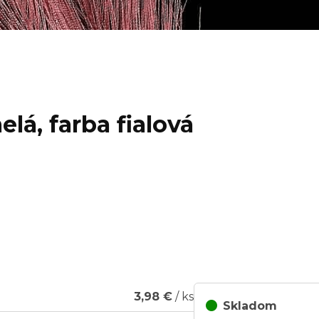
lá, farba fialová
ng...
3,98 €
/ ks
Skladom