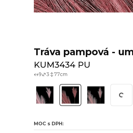
Tráva pampová - ume
KUM3434 PU
9
3
77
cm
Worki
MOC s DPH: