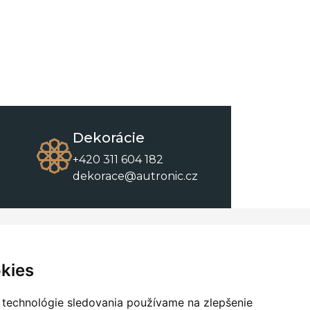
Dekorácie
+420 311 604 182
dekorace@autronic.cz
O spoločnosti
O nákupe
Kontakty
Obchodné podmienky
kies
O nás
Na stiahnutie
 technológie sledovania používame na zlepšenie