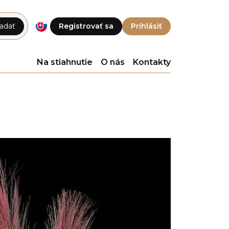
adať
Registrovať sa
Prihlásiť
Na stiahnutie
O nás
Kontakty