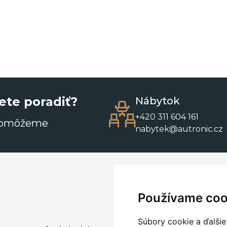
ete poradiť?
Nábytok
+420 311 604 161
pomôžeme
nabytek@autronic.cz
Používame coo
Súbory cookie a ďalšie