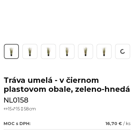
Working...
Tráva umelá - v čiernom
plastovom obale, zeleno-hnedá
NL0158
15
15
58
cm
MOC s DPH:
16,70 €
/ ks