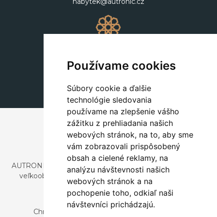
nabytek@autronic.cz
Dekorácie
+420 311 604 182
Používame cookies
dekorace@autronic.cz
Súbory cookie a ďalšie
technológie sledovania
používame na zlepšenie vášho
zážitku z prehliadania našich
webových stránok, na to, aby sme
vám zobrazovali prispôsobený
obsah a cielené reklamy, na
AUTRONIC, s.r.o. je spoločnosť zaoberajúca sa dovozom a
analýzu návštevnosti našich
veľkoobchodným predajom dizajnového aj štýlového
webových stránok a na
nábytku a dekorácií.
pochopenie toho, odkiaľ naši
Česká republika
návštevníci prichádzajú.
Chrustenice 270, 267 12 Loděnice u Berouna