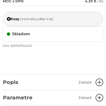
MOC s DPH:
4,33 €
/ ks
Kusy
(minimálny odber 4 ks)
Skladom
EAN: 8591957543433
Popis
Zobraziť
Parametre
Zobraziť