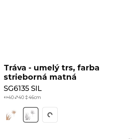
Tráva - umelý trs, farba
strieborná matná
SG6135 SIL
40
40
46
cm
Working...