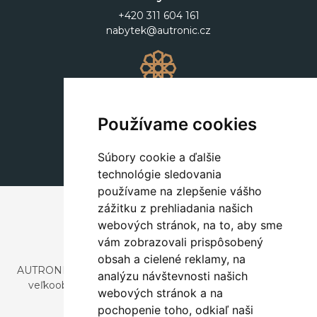
+420 311 604 161
nabytek@autronic.cz
Dekorácie
+420 311 604 182
Používame cookies
dekorace@autronic.cz
Súbory cookie a ďalšie
technológie sledovania
používame na zlepšenie vášho
zážitku z prehliadania našich
webových stránok, na to, aby sme
vám zobrazovali prispôsobený
obsah a cielené reklamy, na
AUTRONIC, s.r.o. je spoločnosť zaoberajúca sa dovozom a
analýzu návštevnosti našich
veľkoobchodným predajom dizajnového aj štýlového
webových stránok a na
nábytku a dekorácií.
pochopenie toho, odkiaľ naši