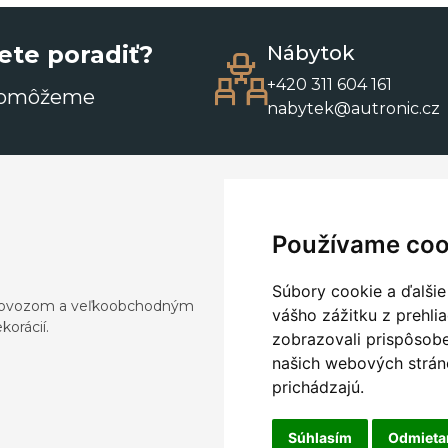
ete poradiť?
Nábytok
+420 311 604 161
pomôžeme
nabytek@autronic.cz
Používame coo
Súbory cookie a ďalšie
a dovozom a veľkoobchodným
vášho zážitku z prehli
orácií.
zobrazovali prispôsobe
našich webových stráno
prichádzajú.
Súhlasím
Odmiet