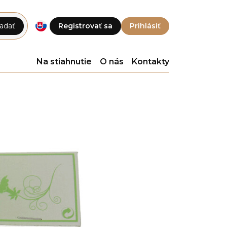
adať
Registrovať sa
Prihlásiť
Na stiahnutie
O nás
Kontakty