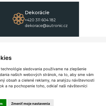
Dekorácie
+420 311 604 182
dekorace@autronic.cz
O spoločnosti
O nákupe
Kontakty
Obchodné podmienky
kies
O nás
Na stiahnutie
 technológie sledovania používame na zlepšenie
adania našich webových stránok, na to, aby sme vám
ný obsah a cielené reklamy, na analýzu návštevnosti
k a na pochopenie toho, odkiaľ naši návštevníci
am
Zmeniť moje nastavenia