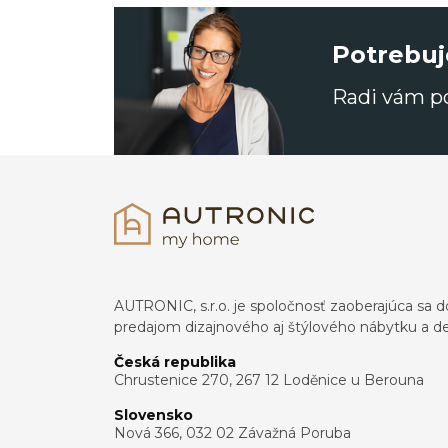
Potrebuj
Radi vám 
AUTRONIC, s.r.o. je spoločnosť zaoberajúca s
predajom dizajnového aj štýlového nábytku a dek
Česká republika
Chrustenice 270, 267 12 Loděnice u Berouna
Slovensko
Nová 366, 032 02 Závažná Poruba