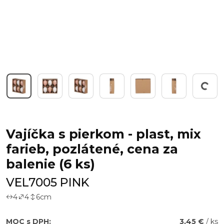
Working...
Vajíčka s pierkom - plast, mix
farieb, pozlátené, cena za
balenie (6 ks)
VEL7005 PINK
4
4
6
cm
MOC s DPH:
3,45 €
/ ks