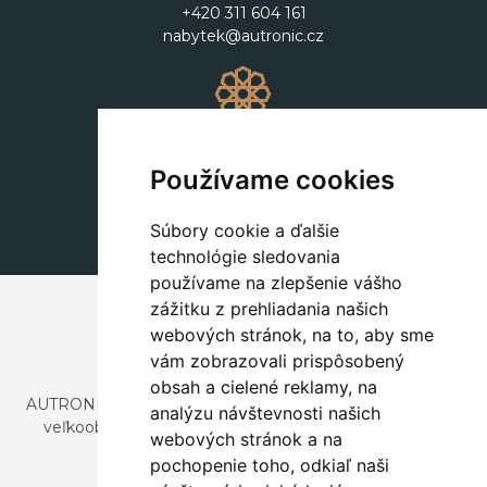
+420 311 604 161
nabytek@autronic.cz
Dekorácie
+420 311 604 182
Používame cookies
dekorace@autronic.cz
Súbory cookie a ďalšie
technológie sledovania
používame na zlepšenie vášho
zážitku z prehliadania našich
webových stránok, na to, aby sme
vám zobrazovali prispôsobený
obsah a cielené reklamy, na
AUTRONIC, s.r.o. je spoločnosť zaoberajúca sa dovozom a
analýzu návštevnosti našich
veľkoobchodným predajom dizajnového aj štýlového
webových stránok a na
nábytku a dekorácií.
pochopenie toho, odkiaľ naši