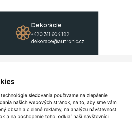
Dekorácie
+420 311 604 182
dekorace@autronic.cz
O spoločnosti
O nákupe
Kontakty
Obchodné podmienky
kies
O nás
Na stiahnutie
 technológie sledovania používame na zlepšenie
adania našich webových stránok, na to, aby sme vám
ný obsah a cielené reklamy, na analýzu návštevnosti
k a na pochopenie toho, odkiaľ naši návštevníci