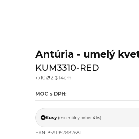
Antúria - umelý kvet
KUM3310-RED
10
2
14
cm
MOC s DPH:
Kusy
(minimálny odber 4 ks)
EAN: 8591957887681