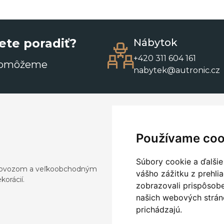
ete poradiť?
Nábytok
+420 311 604 161
pomôžeme
nabytek@autronic.cz
Používame coo
Súbory cookie a ďalšie
a dovozom a veľkoobchodným
vášho zážitku z prehli
orácií.
zobrazovali prispôsobe
našich webových stráno
prichádzajú.