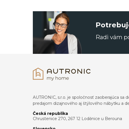
Potrebuj
Radi vám 
AUTRONIC, s.r.o. je spoločnosť zaoberajúca s
predajom dizajnového aj štýlového nábytku a dek
Česká republika
Chrustenice 270, 267 12 Loděnice u Berouna
Slovensko