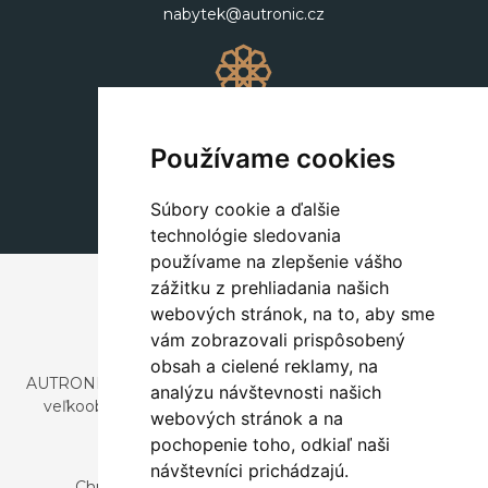
nabytek@autronic.cz
Dekorácie
+420 311 604 182
Používame cookies
dekorace@autronic.cz
Súbory cookie a ďalšie
technológie sledovania
používame na zlepšenie vášho
zážitku z prehliadania našich
webových stránok, na to, aby sme
vám zobrazovali prispôsobený
obsah a cielené reklamy, na
AUTRONIC, s.r.o. je spoločnosť zaoberajúca sa dovozom a
analýzu návštevnosti našich
veľkoobchodným predajom dizajnového aj štýlového
webových stránok a na
nábytku a dekorácií.
pochopenie toho, odkiaľ naši
Česká republika
návštevníci prichádzajú.
Chrustenice 270, 267 12 Loděnice u Berouna