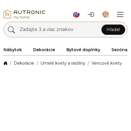
Zadajte 3 a viac znakov
Hľadať
Nábytok
Dekorácie
Bytové doplnky
Sezóna
Dekorácie
Umelé kvety a rastliny
Vencové kvety