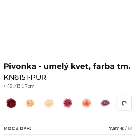
Pivonka - umelý kvet, farba tm.
KN6151-PUR
13
13
7
cm
Working...
MOC s DPH:
7,87 €
/ ks