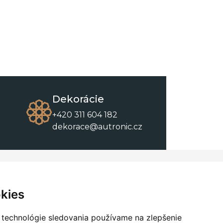
Dekorácie
+420 311 604 182
dekorace@autronic.cz
O spoločnosti
O nákupe
Kontakty
Obchodné podmienky
kies
O nás
Na stiahnutie
 technológie sledovania používame na zlepšenie