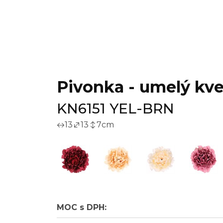
Pivonka - umelý kvet
KN6151 YEL-BRN
13
13
7
cm
MOC s DPH: