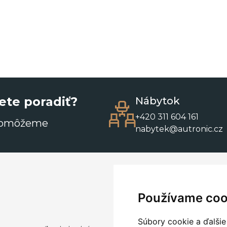
ete poradiť?
Nábytok
+420 311 604 161
pomôžeme
nabytek@autronic.cz
Používame coo
Súbory cookie a ďalšie