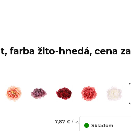
, farba žlto-hnedá, cena za 
7,87 €
/ ks
Skladom