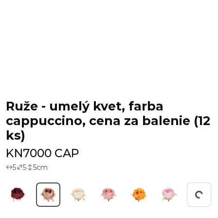
Ruže - umelý kvet, farba
cappuccino, cena za balenie (12
ks)
KN7000 CAP
5
5
5
cm
Working...