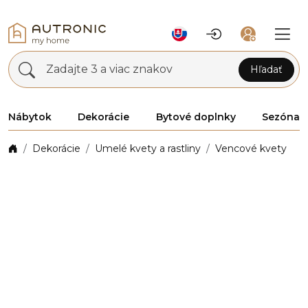
Zadajte 3 a viac znakov
Hľadať
Nábytok
Dekorácie
Bytové doplnky
Sezóna
Dekorácie
Umelé kvety a rastliny
Vencové kvety