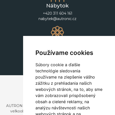
Nábytok
+420 311 604 161
nabytek@autronic.cz
Dekorácie
+420 311 604 182
Používame cookies
dekorace@autronic.cz
Súbory cookie a ďalšie
technológie sledovania
používame na zlepšenie vášho
zážitku z prehliadania našich
webových stránok, na to, aby sme
vám zobrazovali prispôsobený
obsah a cielené reklamy, na
AUTRONIC, s.r.o. je spoločnosť zaoberajúca sa dovozom a
analýzu návštevnosti našich
veľkoobchodným predajom dizajnového aj štýlového
webových stránok a na