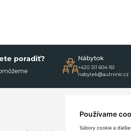
ete poradiť?
Nábytok
+420 311 604 161
pomôžeme
nabytek@autronic.cz
Používame coo
Súbory cookie a ďalšie