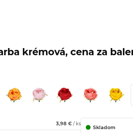
arba krémová, cena za balen
3,98 €
/ ks
Skladom