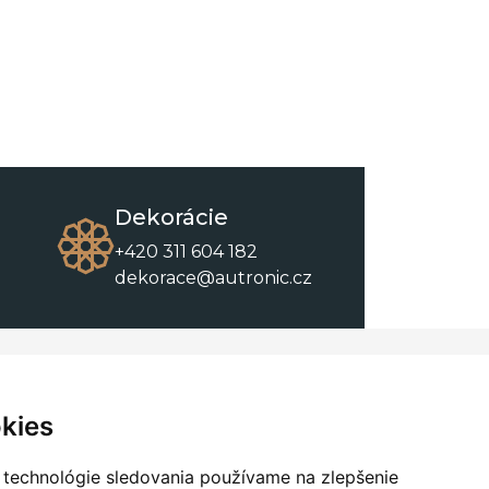
Dekorácie
+420 311 604 182
dekorace@autronic.cz
O spoločnosti
O nákupe
Kontakty
Obchodné podmienky
kies
O nás
Na stiahnutie
 technológie sledovania používame na zlepšenie