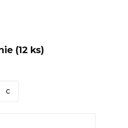
ie (12 ks)
Working...