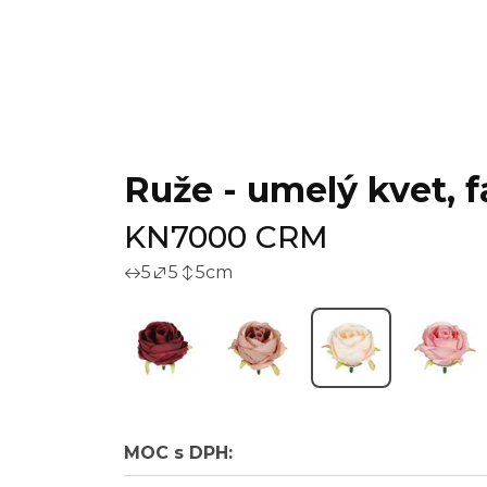
Ruže - umelý kvet, f
KN7000 CRM
5
5
5
cm
MOC s DPH: