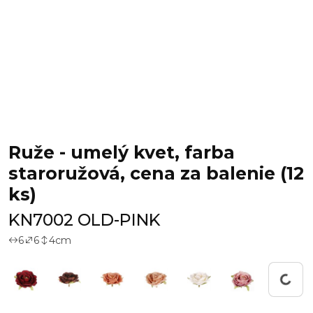
Ruže - umelý kvet, farba
staroružová, cena za balenie (12
ks)
KN7002 OLD-PINK
6
6
4
cm
Working...