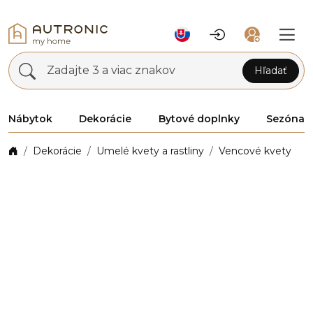
Zadajte 3 a viac znakov
Hľadať
Nábytok
Dekorácie
Bytové doplnky
Sezóna
Dekorácie
Umelé kvety a rastliny
Vencové kvety