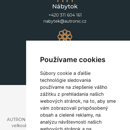
Nábytok
+420 311 604 161
nabytek@autronic.cz
Dekorácie
+420 311 604 182
Používame cookies
dekorace@autronic.cz
Súbory cookie a ďalšie
technológie sledovania
používame na zlepšenie vášho
zážitku z prehliadania našich
webových stránok, na to, aby sme
vám zobrazovali prispôsobený
obsah a cielené reklamy, na
AUTRONIC, s.r.o. je spoločnosť zaoberajúca sa dovozom a
analýzu návštevnosti našich
veľkoobchodným predajom dizajnového aj štýlového
webových stránok a na