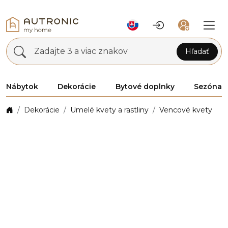
Zadajte 3 a viac znakov
Hľadať
Nábytok
Dekorácie
Bytové doplnky
Sezóna
Dekorácie
Umelé kvety a rastliny
Vencové kvety