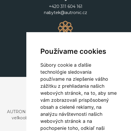
+420 311 604 161
nabytek@autronic.cz
Dekorácie
+420 311 604 182
Používame cookies
dekorace@autronic.cz
Súbory cookie a ďalšie
technológie sledovania
používame na zlepšenie vášho
zážitku z prehliadania našich
webových stránok, na to, aby sme
vám zobrazovali prispôsobený
obsah a cielené reklamy, na
AUTRONIC, s.r.o. je spoločnosť zaoberajúca sa dovozom a
analýzu návštevnosti našich
veľkoobchodným predajom dizajnového aj štýlového
webových stránok a na
nábytku a dekorácií.
pochopenie toho, odkiaľ naši