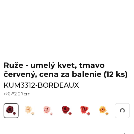
Ruže - umelý kvet, tmavo
červený, cena za balenie (12 ks)
KUM3312-BORDEAUX
6
2
7
cm
Working...