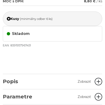
MOC s DPH:
8,80 €
/ ks
Kusy
(minimálny odber 6 ks)
Skladom
EAN: 8591957967451
Popis
Zobraziť
Parametre
Zobraziť