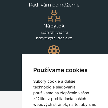
Radi vám pomôžeme
Nábytok
+420 311 604 161
nabytek@autronic.cz
Dekorácie
+420 311 604 182
Používame cookies
dekorace@autronic.cz
Súbory cookie a ďalšie
technológie sledovania
používame na zlepšenie vášho
zážitku z prehliadania našich
webových stránok, na to, aby sme