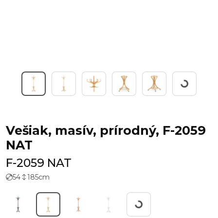
Working...
Vešiak, masív, prírodný, F-2059
NAT
F-2059 NAT
54
185
cm
Working...