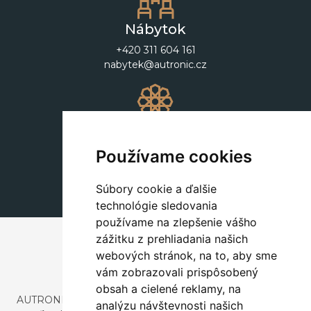
Nábytok
+420 311 604 161
nabytek@autronic.cz
Dekorácie
+420 311 604 182
Používame cookies
dekorace@autronic.cz
Súbory cookie a ďalšie
technológie sledovania
používame na zlepšenie vášho
zážitku z prehliadania našich
webových stránok, na to, aby sme
vám zobrazovali prispôsobený
obsah a cielené reklamy, na
AUTRONIC, s.r.o. je spoločnosť zaoberajúca sa dovozom a
analýzu návštevnosti našich