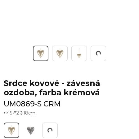
Working...
Srdce kovové - závesná
ozdoba, farba krémová
UM0869-S CRM
15
2
18
cm
Working...