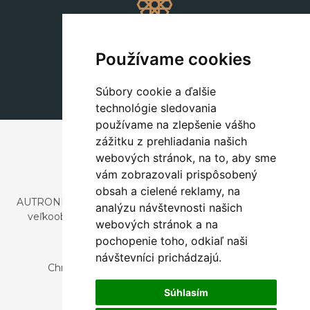
Dekorácie
+420 311 604 182
Používame cookies
dekorace@autronic.cz
Súbory cookie a ďalšie
technológie sledovania
používame na zlepšenie vášho
zážitku z prehliadania našich
webových stránok, na to, aby sme
vám zobrazovali prispôsobený
obsah a cielené reklamy, na
AUTRONIC, s.r.o. je spoločnosť zaoberajúca sa dovozom a
analýzu návštevnosti našich
veľkoobchodným predajom dizajnového aj štýlového
webových stránok a na
nábytku a dekorácií.
pochopenie toho, odkiaľ naši
Česká republika
návštevníci prichádzajú.
Chrustenice 270, 267 12 Loděnice u Berouna
Slovensko
Súhlasím
Nová 366, 032 02 Závažná Poruba