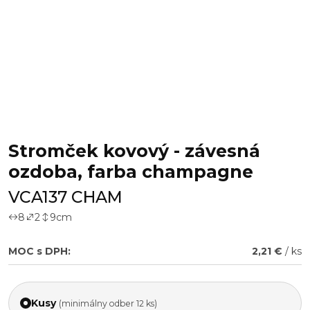
Stromček kovový - závesná
ozdoba, farba champagne
VCA137 CHAM
8
2
9
cm
MOC s DPH:
2,21 €
/ ks
Kusy
(minimálny odber 12 ks)